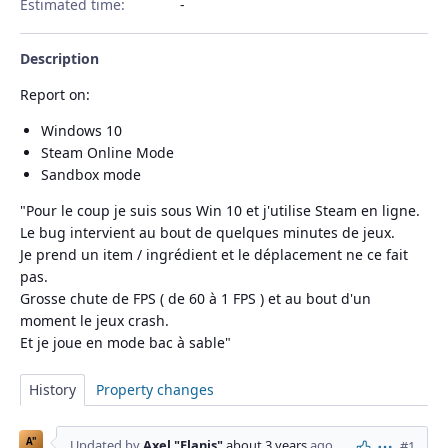
Estimated time:
Description
Report on:
Windows 10
Steam Online Mode
Sandbox mode
"Pour le coup je suis sous Win 10 et j'utilise Steam en ligne.
Le bug intervient au bout de quelques minutes de jeux.
Je prend un item / ingrédient et le déplacement ne ce fait
pas.
Grosse chute de FPS ( de 60 à 1 FPS ) et au bout d'un
moment le jeux crash.
Et je joue en mode bac à sable"
History
Property changes
A"
Updated by
Axel "Elanis"
about 3 years
ago
#1
Actions