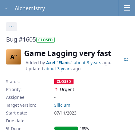
Alchemistry
Actions
Bug #1605
CLOSED
Game Lagging very fast
A"
Added by
Axel "Elanis"
about 3 years
ago.
Updated
about 3 years
ago.
Status:
CLOSED
Priority:
Urgent
Assignee:
-
Target version:
Silicium
Start date:
07/11/2023
Due date:
% Done:
100%